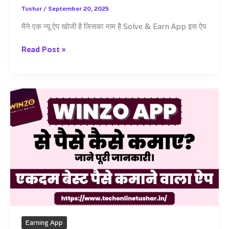
Tushar
/
September 20, 2025
मैने एक न्यू ऐप खोजी है जिसका नाम है Solve & Earn App इस ऐप
Solve
Read Post »
&
Earn
App
से
कमाओ
–
₹200
से
₹500
तक
फ्री,
में
अभी
से
Earning App