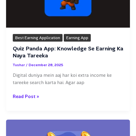
Day)
Best Earning Application
Earning App
Quiz Panda App: Knowledge Se Earning Ka
Naya Tareeka
Tushar
/
December 28, 2025
Digital duniya mein aaj har koi extra income ke
tareeke search karta hai. Agar aap
Quiz
Read Post »
Panda
App:
Knowledge
Se
Earning