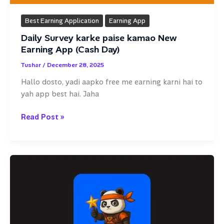
Best Earning Application
Earning App
Daily Survey karke paise kamao New
Earning App (Cash Day)
Tushar
/
December 28, 2025
Hallo dosto, yadi aapko free me earning karni hai to
yah app best hai. Jaha
Daily
Read Post »
Survey
karke
paise
kamao
New
Earning
App
(Cash