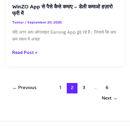
कमाना
WinZO App से पैसे कैसे कमाए – डेली कमाओ हज़ारो
शुरू
फ्री में
करें।
Tushar
/
September 20, 2025
यदि अगर आप ऑनलाइन Earning App ढूंढ रहे हैं। जिससे कि आप
कम समय में अच्छा
WinZO
Read Post »
App
से
पैसे
कैसे
कमाए
←
Previous
1
2
3
…
6
–
Next
→
डेली
कमाओ
हज़ारो
फ्री
में