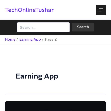
Skip
TechOnlineTushar
to
content
Search
Search
Home
Earning App
Page 2
Earning App