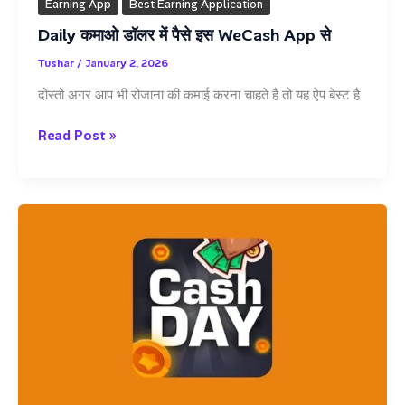
Earning App
Best Earning Application
Daily कमाओ डॉलर में पैसे इस WeCash App से
Tushar
/
January 2, 2026
दोस्तो अगर आप भी रोजाना की कमाई करना चाहते है तो यह ऐप बेस्ट है
Daily
Read Post »
कमाओ
डॉलर
में
पैसे
इस
WeCash
App
से