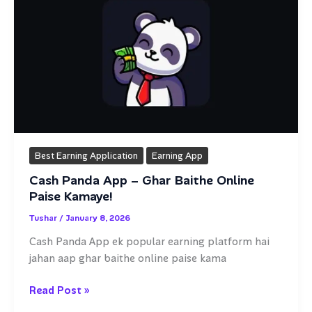
Best Earning Application
Earning App
Cash Panda App – Ghar Baithe Online
Paise Kamaye!
Tushar
/
January 8, 2026
Cash Panda App ek popular earning platform hai
jahan aap ghar baithe online paise kama
Cash
Read Post »
Panda