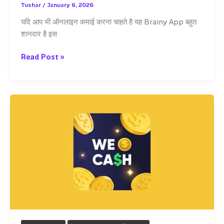
Tushar
/
January 6, 2026
यदि आप भी ऑनलाइन कमाई करना चाहते है यह Brainy App बहुत
शानदार है इस
बिना
Read Post »
पैसे
लगाए
पैसे
कमाने
वाला
ऐप
Brainy
App