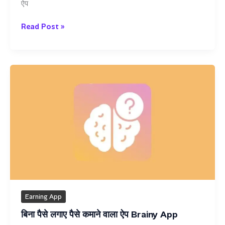
ऐप
टास्क
Read Post »
को
कंप्लीट
करके
कैश
कमाओ
Count
&
Earn
App
से
Earning App
बिना पैसे लगाए पैसे कमाने वाला ऐप Brainy App