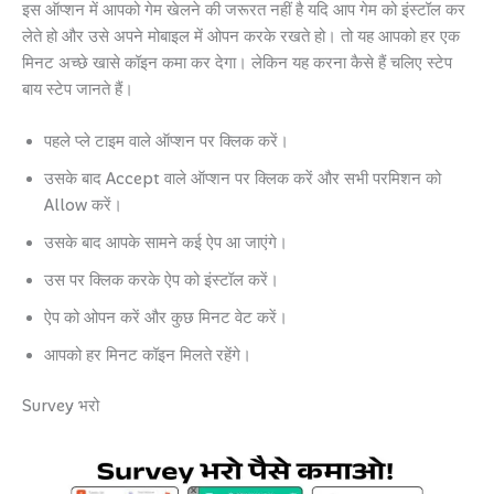
इस ऑप्शन में आपको गेम खेलने की जरूरत नहीं है यदि आप गेम को इंस्टॉल कर
लेते हो और उसे अपने मोबाइल में ओपन करके रखते हो। तो यह आपको हर एक
मिनट अच्छे खासे कॉइन कमा कर देगा। लेकिन यह करना कैसे हैं चलिए स्टेप
बाय स्टेप जानते हैं।
पहले प्ले टाइम वाले ऑप्शन पर क्लिक करें।
उसके बाद Accept वाले ऑप्शन पर क्लिक करें और सभी परमिशन को
Allow करें।
उसके बाद आपके सामने कई ऐप आ जाएंगे।
उस पर क्लिक करके ऐप को इंस्टॉल करें।
ऐप को ओपन करें और कुछ मिनट वेट करें।
आपको हर मिनट कॉइन मिलते रहेंगे।
Survey भरो