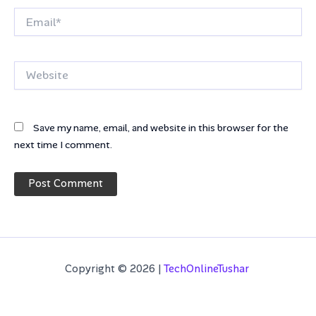
Email*
Website
Save my name, email, and website in this browser for the
next time I comment.
Copyright © 2026 |
TechOnlineTushar