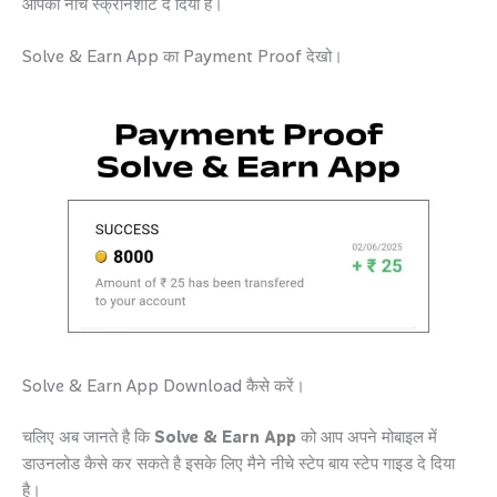
आपकी नीचे स्क्रीनशॉट दे दिया है।
Solve & Earn App का Payment Proof देखो।
Solve & Earn App Download कैसे करें।
चलिए अब जानते है कि
Solve & Earn App
को आप अपने मोबाइल में
डाउनलोड कैसे कर सकते है इसके लिए मैने नीचे स्टेप बाय स्टेप गाइड दे दिया
है।