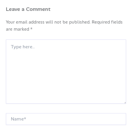
Leave a Comment
Your email address will not be published.
Required fields
are marked
*
Type
here..
Name*