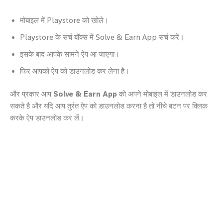
मोबाइल में Playstore को खोले।
Playstore के सर्च बॉक्स में Solve & Earn App सर्च करें।
इसके बाद आपके सामने ऐप आ जाएगा।
फिर आपको ऐप को डाउनलोड कर लेना है।
और प्रकार आप
Solve & Earn App
को अपने मोबाइल में डाउनलोड कर
सकते है और यदि आप तुरंत ऐप को डाउनलोड करना है तो नीचे बटन पर क्लिक
करके ऐप डाउनलोड कर लें।