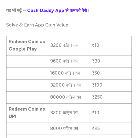
यह भी पढ़ें –
Cash Daddy App से कमाओ पैसे।
Solve & Earn App Coin Value
Redeem Coin as
3200 कॉइन का
₹10
Google Play
9600 कॉइन का
₹30
16000 कॉइन का
₹50
32000 कॉइन का
₹100
80000 कॉइन का
₹250
Redeem Coin as
3200 कॉइन का
₹10
UPI
8000 कॉइन का
₹25