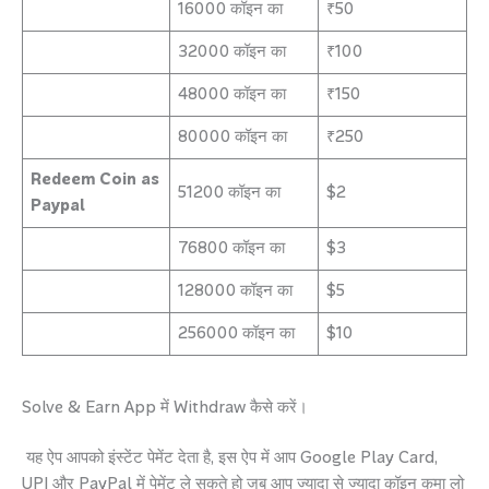
16000 कॉइन का
₹50
32000 कॉइन का
₹100
48000 कॉइन का
₹150
80000 कॉइन का
₹250
Redeem Coin as
51200 कॉइन का
$2
Paypal
76800 कॉइन का
$3
128000 कॉइन का
$5
256000 कॉइन का
$10
Solve & Earn App में Withdraw कैसे करें।
यह ऐप आपको इंस्टेंट पेमेंट देता है, इस ऐप में आप Google Play Card,
UPI और PayPal में पेमेंट ले सकते हो जब आप ज्यादा से ज्यादा कॉइन कमा लो