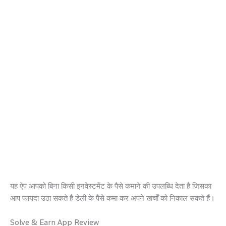
यह ऐप आपको बिना किसी इनवेस्टमेंट के पैसे कमाने की उपलब्धि देता है जिसका
आप फायदा उठा सकते है डेली के पैसे कमा कर अपने खर्चों को निकाल सकते हैं।
Solve & Earn App Review