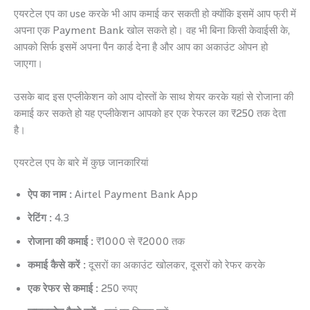
एयरटेल एप का use करके भी आप कमाई कर सकती हो क्योंकि इसमें आप फ्री में
अपना एक Payment Bank खोल सकते हो। वह भी बिना किसी केवाईसी के,
आपको सिर्फ इसमें अपना पैन कार्ड देना है और आप का अकाउंट ओपन हो
जाएगा।
उसके बाद इस एप्लीकेशन को आप दोस्तों के साथ शेयर करके यहां से रोजाना की
कमाई कर सकते हो यह एप्लीकेशन आपको हर एक रेफरल का ₹250 तक देता
है।
एयरटेल एप के बारे में कुछ जानकारियां
ऐप का नाम :
Airtel Payment Bank App
रेटिंग :
4.3
रोजाना की कमाई :
₹1000 से ₹2000 तक
कमाई कैसे करें :
दूसरों का अकाउंट खोलकर, दूसरों को रेफर करके
एक रेफर से कमाई :
250 रुपए