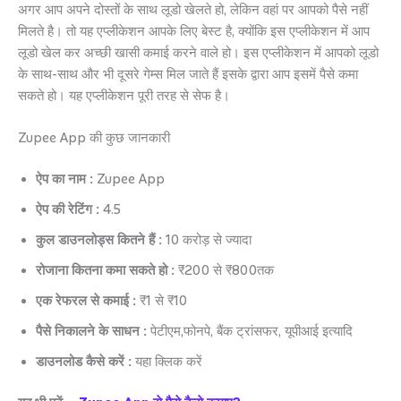
अगर आप अपने दोस्तों के साथ लूडो खेलते हो, लेकिन वहां पर आपको पैसे नहीं
मिलते है। तो यह एप्लीकेशन आपके लिए बेस्ट है, क्योंकि इस एप्लीकेशन में आप
लूडो खेल कर अच्छी खासी कमाई करने वाले हो। इस एप्लीकेशन में आपको लूडो
के साथ-साथ और भी दूसरे गेम्स मिल जाते हैं इसके द्वारा आप इसमें पैसे कमा
सकते हो। यह एप्लीकेशन पूरी तरह से सेफ है।
Zupee App की कुछ जानकारी
ऐप का नाम :
Zupee App
ऐप की रेटिंग :
4.5
कुल डाउनलोड्स कितने हैं :
10 करोड़ से ज्यादा
रोजाना कितना कमा सकते हो :
₹200 से ₹800तक
एक रेफरल से कमाई :
₹1 से ₹10
पैसे निकालने के साधन :
पेटीएम,फोनपे, बैंक ट्रांसफर, यूपीआई इत्यादि
डाउनलोड कैसे करें :
यहा क्लिक करें