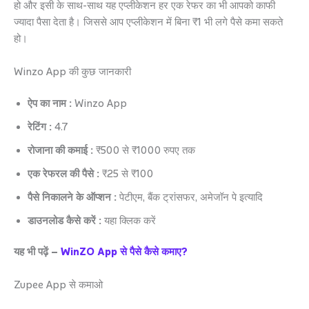
हो और इसी के साथ-साथ यह एप्लीकेशन हर एक रेफर का भी आपको काफी
ज्यादा पैसा देता है। जिससे आप एप्लीकेशन में बिना ₹1 भी लगे पैसे कमा सकते
हो।
Winzo App की कुछ जानकारी
ऐप का नाम :
Winzo App
रेटिंग :
4.7
रोजाना की कमाई :
₹500 से ₹1000 रुपए तक
एक रेफरल की पैसे :
₹25 से ₹100
पैसे निकालने के ऑप्शन :
पेटीएम, बैंक ट्रांसफर, अमेजॉन पे इत्यादि
डाउनलोड कैसे करें :
यहा क्लिक करें
यह भी पढ़ें –
WinZO App से पैसे कैसे कमाए?
Zupee App से कमाओ