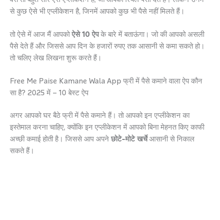
से कुछ ऐसे भी एप्लीकेशन है, जिनमें आपको कुछ भी पैसे नहीं मिलते हैं।
तो ऐसे में आज मैं आपको
ऐसे 10 ऐप
के बारे में बताऊंगा। जो की आपको असली
पैसे देते हैं और जिससे आप दिन के हजारों रुपए तक आसानी से कमा सकते हो।
तो चलिए लेख लिखना शुरू करते हैं।
Free Me Paise Kamane Wala App फ्री में पैसे कमाने वाला ऐप कौन
सा है? 2025 में – 10 बेस्ट ऐप
अगर आपको घर बैठे फ्री में पैसे कमाने हैं। तो आपको इन एप्लीकेशन का
इस्तेमाल करना चाहिए, क्योंकि इन एप्लीकेशन में आपको बिना मेहनत किए काफी
अच्छी कमाई होती है। जिससे आप अपने
छोटे-मोटे खर्चे
आसानी से निकाल
सकते हैं।