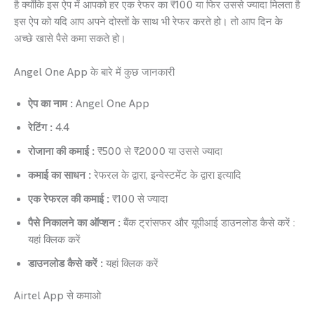
है क्योंकि इस ऐप में आपको हर एक रेफर का ₹100 या फिर उससे ज्यादा मिलता है
इस ऐप को यदि आप अपने दोस्तों के साथ भी रेफर करते हो। तो आप दिन के
अच्छे खासे पैसे कमा सकते हो।
Angel One App के बारे में कुछ जानकारी
ऐप का नाम :
Angel One App
रेटिंग :
4.4
रोजाना की कमाई :
₹500 से ₹2000 या उससे ज्यादा
कमाई का साधन :
रेफरल के द्वारा, इन्वेस्टमेंट के द्वारा इत्यादि
एक रेफरल की कमाई :
₹100 से ज्यादा
पैसे निकालने का ऑप्शन :
बैंक ट्रांसफर और यूपीआई डाउनलोड कैसे करें :
यहां क्लिक करें
डाउनलोड कैसे करें :
यहां क्लिक करें
Airtel App से कमाओ