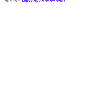
यह भी पढ़ें –
Zupee App से पैसे कैसे कमाए?