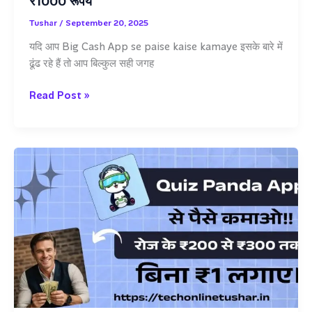
₹1000 रूपये
Tushar
/
September 20, 2025
यदि आप Big Cash App se paise kaise kamaye इसके बारे में
ढूंढ रहे हैं तो आप बिल्कुल सही जगह
Big
Read Post »
Cash
App
से
पैसे
कैसे
कमाए
–
रोजाना
के
₹1000
रूपये