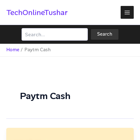
Skip
TechOnlineTushar
to
content
Search
Search
Home
Paytm Cash
Paytm Cash