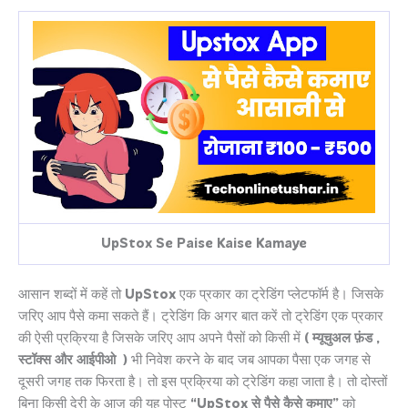
UpStox Se Paise Kaise Kamaye
आसान शब्दों में कहें तो
UpStox
एक प्रकार का ट्रेडिंग प्लेटफॉर्म है। जिसके
जरिए आप पैसे कमा सकते हैं। ट्रेडिंग कि अगर बात करें तो ट्रेडिंग एक प्रकार
की ऐसी प्रक्रिया है जिसके जरिए आप अपने पैसों को किसी में
( म्यूचुअल फ़ंड ,
स्टॉक्स और आईपीओ )
भी निवेश करने के बाद जब आपका पैसा एक जगह से
दूसरी जगह तक फिरता है। तो इस प्रक्रिया को ट्रेडिंग कहा जाता है। तो दोस्तों
बिना किसी देरी के आज की यह पोस्ट
“UpStox से पैसे कैसे कमाए”
को