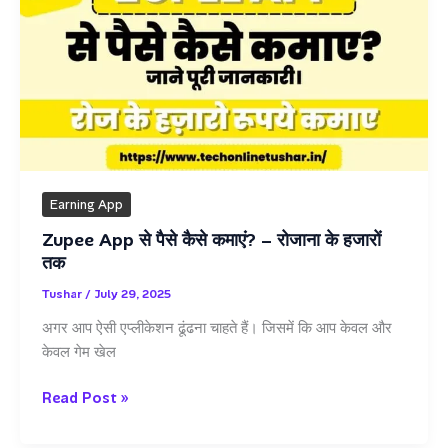
पर
कमाए
$3
फ्री
में
Earning App
Zupee App से पैसे कैसे कमाएं? – रोजाना के हजारों
तक
Tushar
/
July 29, 2025
अगर आप ऐसी एप्लीकेशन ढूंढना चाहते हैं। जिसमें कि आप केवल और
केवल गेम खेल
Zupee
Read Post »
App
से