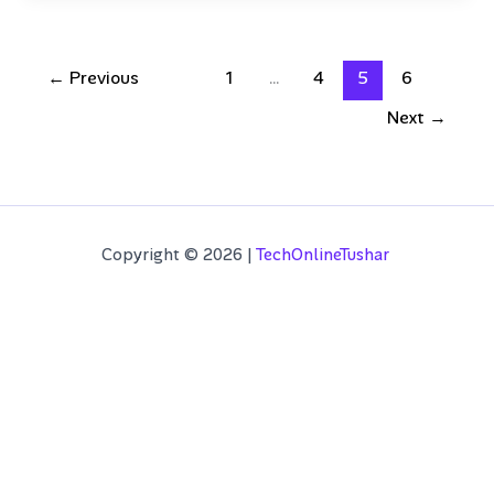
पैसे
कैसे
कमाएं?
←
Previous
1
…
4
5
6
–
Next
→
रोजाना
के
हजारों
तक
Copyright © 2026 |
TechOnlineTushar