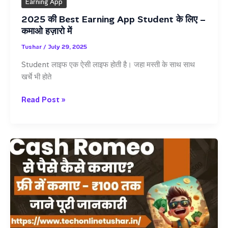
Earning App
2025 की Best Earning App Student के लिए –
कमाओ हज़ारो में
Tushar
/
July 29, 2025
Student लाइफ एक ऐसी लाइफ होती है। जहा मस्ती के साथ साथ
खर्चे भी होते
2025
Read Post »
की
Best
Earning
App
Student
के
लिए
–
कमाओ
हज़ारो