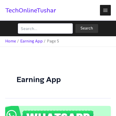
Skip
TechOnlineTushar
to
content
Search
Search
Home
Earning App
Page 5
Earning App