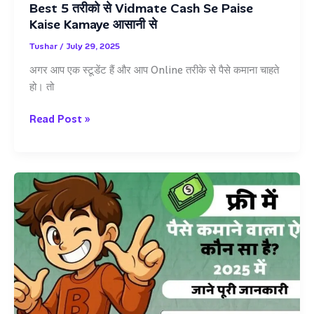
Best 5 तरीको से Vidmate Cash Se Paise
रोजाना
Kaise Kamaye आसानी से
₹200
से
Tushar
/
July 29, 2025
₹500
अगर आप एक स्टूडेंट हैं और आप Online तरीके से पैसे कमाना चाहते
–
हो। तो
डाउनलोड
करें
Best
Read Post »
अभी
5
तरीको
से
Vidmate
Cash
Se
Paise
Kaise
Kamaye
आसानी
से