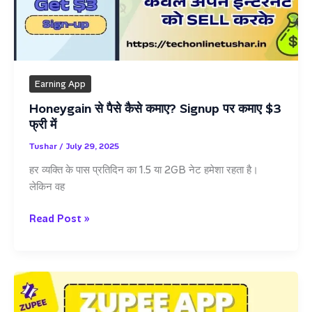
में
–
10
बेस्ट
ऐप
Earning App
Honeygain से पैसे कैसे कमाए? Signup पर कमाए $3
फ्री में
Tushar
/
July 29, 2025
हर व्यक्ति के पास प्रतिदिन का 1.5 या 2GB नेट हमेशा रहता है।
लेकिन वह
Honeygain
Read Post »
से
पैसे
कैसे
कमाए?
Signup