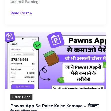
काफी सारी Earning
Brainy
Read Post »
App
Se
Paise
Kaise
Kamaye
–
केवल
छोटे
मोठे
टास्क
करके
Earning App
Pawns App Se Paise Kaise Kamaye – रोजाना